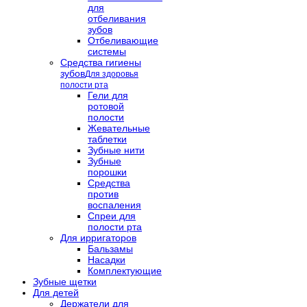
для
отбеливания
зубов
Отбеливающие
системы
Средства гигиены
зубов
Для здоровья
полости рта
Гели для
ротовой
полости
Жевательные
таблетки
Зубные нити
Зубные
порошки
Средства
против
воспаления
Спреи для
полости рта
Для ирригаторов
Бальзамы
Насадки
Комплектующие
Зубные щетки
Для детей
Держатели для